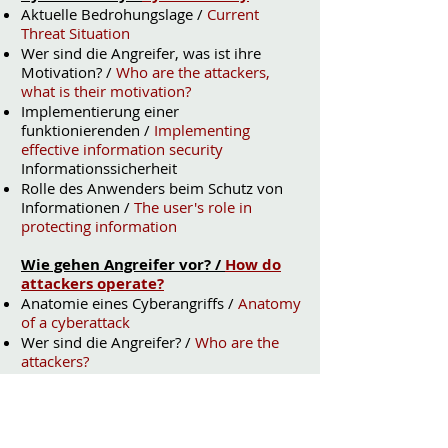
Aktuelle Bedrohungslage /
Current
Threat Situation
Wer sind die Angreifer, was ist ihre
Motivation? /
Who are the attackers,
what is their motivation?
Implementierung einer
funktionierenden /
Implementing
effective information security
Informationssicherheit
Rolle des Anwenders beim Schutz von
Informationen /
The user's role in
protecting information
Wie gehen Angreifer vor? /
How do
attackers operate?
Anatomie eines Cyberangriffs /
Anatomy
of a cyberattack
Wer sind die Angreifer? /
Who are the
attackers?
Was sind ihre Ziele? /
What are their
goals?
E-Mails /
Emails