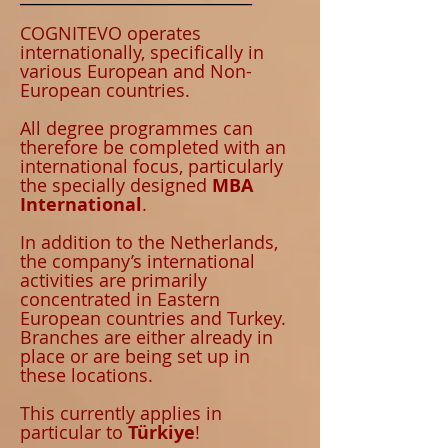
COGNITEVO operates
internationally, specifically in
various European and Non-
European countries.
All degree programmes can
therefore be completed with an
international focus, particularly
the specially designed
MBA
International
.
In addition to the Netherlands,
the company’s international
activities are primarily
concentrated in Eastern
European countries and Turkey.
Branches are either already in
place or are being set up in
these locations.
This currently applies in
particular to
Türkiye
!